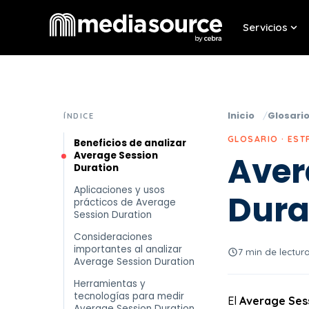
Servicios
Sho
Inicio
Glosari
ÍNDICE
GLOSARIO · EST
Beneficios de analizar
Average Session
Aver
Duration
Aplicaciones y usos
Dura
prácticos de Average
Session Duration
Consideraciones
importantes al analizar
7 min de lectur
Average Session Duration
Herramientas y
tecnologías para medir
El
Average Ses
Average Session Duration