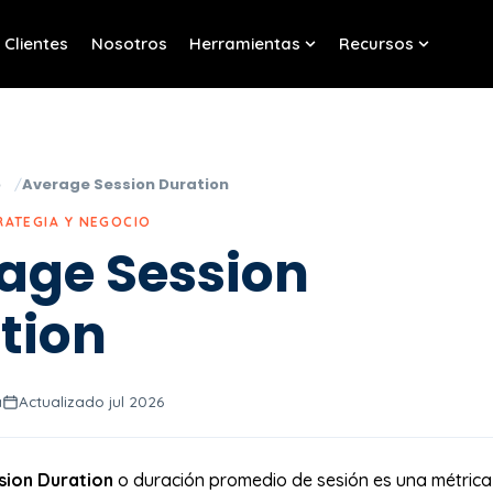
Clientes
Nosotros
Herramientas
Recursos
w submenu for Servicios
Show submenu for Her
Show sub
o
Average Session Duration
RATEGIA Y NEGOCIO
age Session
tion
a
Actualizado jul 2026
sion Duration
o duración promedio de sesión es una métrica