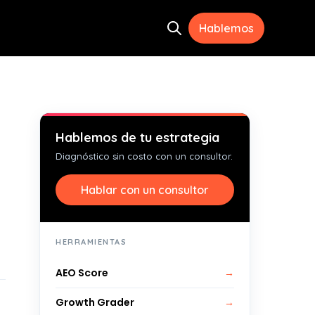
Hablemos
Open search
ramientas
menu for Recursos
Hablemos de tu estrategia
Diagnóstico sin costo con un consultor.
Hablar con un consultor
HERRAMIENTAS
AEO Score
→
Growth Grader
→