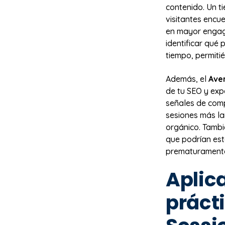
contenido. Un t
visitantes encue
en mayor engage
identificar qué 
tiempo, permitié
Además, el
Ave
de tu SEO y exp
señales de comp
sesiones más la
orgánico. Tambi
que podrían est
prematurament
Aplic
práct