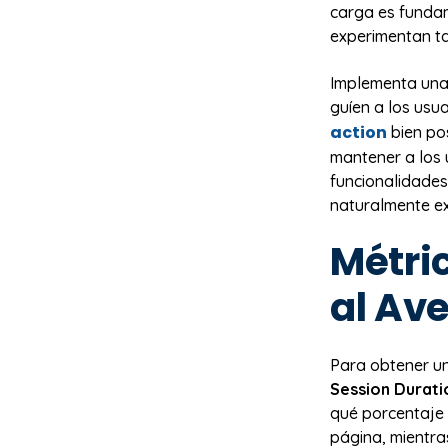
carga es funda
experimentan ta
Implementa una 
guíen a los usu
action
bien po
mantener a los 
funcionalidades
naturalmente ex
Métri
al Av
Para obtener un
Session Durati
qué porcentaje 
página, mientra