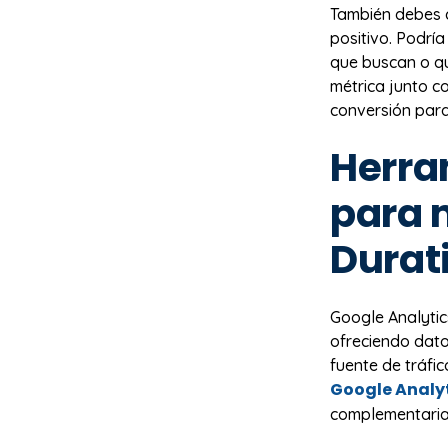
También debes c
positivo. Podría
que buscan o qu
métrica junto c
conversión para
Herra
para 
Durat
Google Analytic
ofreciendo dat
fuente de tráfic
Google Analyt
complementarias