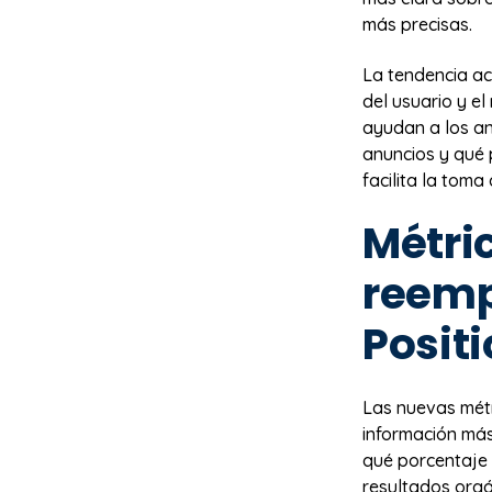
más precisas.
La tendencia ac
del usuario y el
ayudan a los a
anuncios y qué 
facilita la tom
Métri
reemp
Posit
Las nuevas métr
información más
qué porcentaje 
resultados orgá