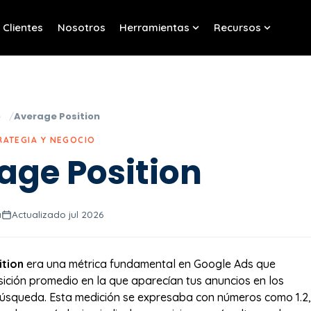
Clientes
Nosotros
Herramientas
Recursos
w submenu for Servicios
Show submenu for Her
Show sub
o
Average Position
RATEGIA Y NEGOCIO
age Position
a
Actualizado jul 2026
ition
era una métrica fundamental en Google Ads que
ición promedio en la que aparecían tus anuncios en los
úsqueda. Esta medición se expresaba con números como 1.2,