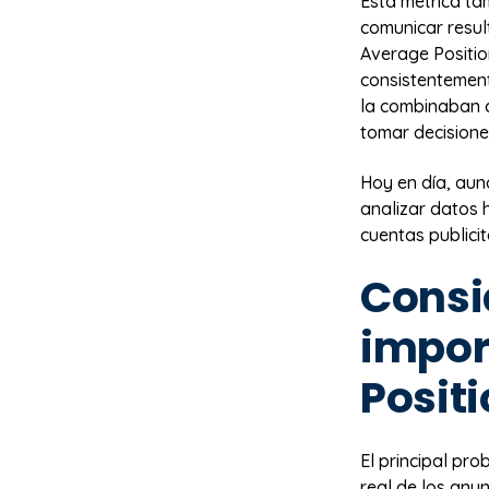
Esta métrica ta
comunicar resul
Average Positio
consistentement
la combinaban 
tomar decision
Hoy en día, aun
analizar datos h
cuentas publicit
Consi
impor
Posit
El principal pr
real de los anu