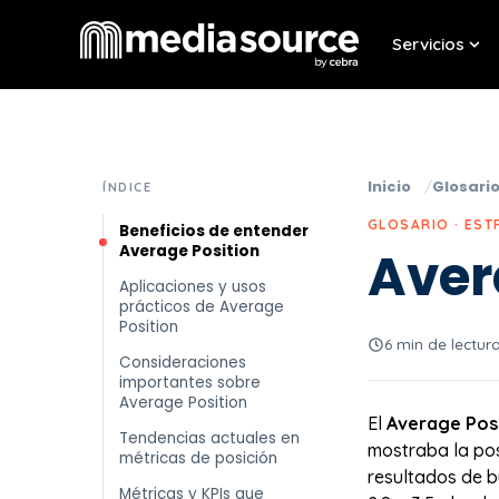
Servicios
Sho
Inicio
Glosari
ÍNDICE
GLOSARIO · EST
Beneficios de entender
Average Position
Aver
Aplicaciones y usos
prácticos de Average
Position
6 min de lectur
Consideraciones
importantes sobre
Average Position
El
Average Pos
Tendencias actuales en
mostraba la pos
métricas de posición
resultados de b
Métricas y KPIs que