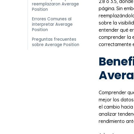
2.8 o 3.5, dond
reemplazaron Average
página. Sin emb
Position
reemplazándola 
Errores Comunes al
sobre la visibil
interpretar Average
Position
entender qué er
comprender la e
Preguntas frecuentes
correctamente e
sobre Average Position
Benef
Avera
Comprender qué
mejor los datos
el cambio hacia
analizar tenden
rendimiento ant