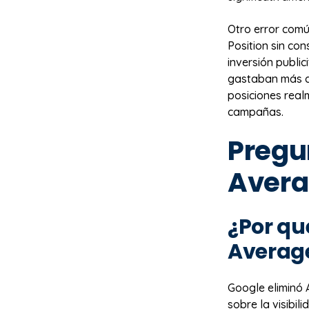
Otro error comú
Position sin co
inversión public
gastaban más di
posiciones rea
campañas.
Pregu
Avera
¿Por qu
Average
Google eliminó 
sobre la visibil