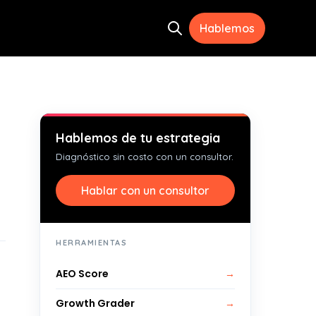
Hablemos
Open search
ramientas
menu for Recursos
Hablemos de tu estrategia
Diagnóstico sin costo con un consultor.
Hablar con un consultor
HERRAMIENTAS
AEO Score
→
Growth Grader
→