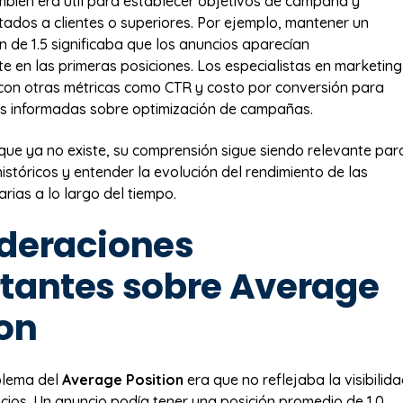
mbién era útil para establecer objetivos de campaña y
tados a clientes o superiores. Por ejemplo, mantener un
n de 1.5 significaba que los anuncios aparecían
e en las primeras posiciones. Los especialistas en marketing
con otras métricas como CTR y costo por conversión para
es informadas sobre optimización de campañas.
que ya no existe, su comprensión sigue siendo relevante par
istóricos y entender la evolución del rendimiento de las
arias a lo largo del tiempo.
deraciones
tantes sobre Average
ion
oblema del
Average Position
era que no reflejaba la visibilid
ncios. Un anuncio podía tener una posición promedio de 1.0