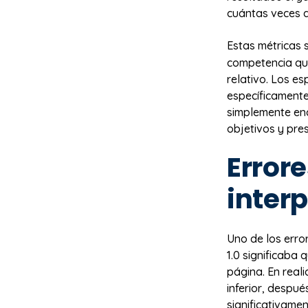
cuántas veces a
Estas métricas
competencia qu
relativo. Los e
específicamente
simplemente enc
objetivos y pre
Error
inter
Uno de los erro
1.0 significaba 
página. En real
inferior, despué
significativamen