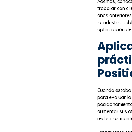
Además, conocer
trabajar con cl
años anteriores
la industria pub
optimización d
Aplic
práct
Posit
Cuando estaba d
para evaluar la
posicionamiento
aumentar sus of
reducirlas mant