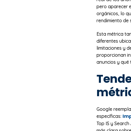
pero aparecer e
orgánicos, lo q
rendimiento de
Esta métrica ta
diferentes ubic
limitaciones y 
proporcionan i
anuncios y qué t
Tende
métri
Google reempla
Imp
específicas:
Top IS y Search
más clara sobre 