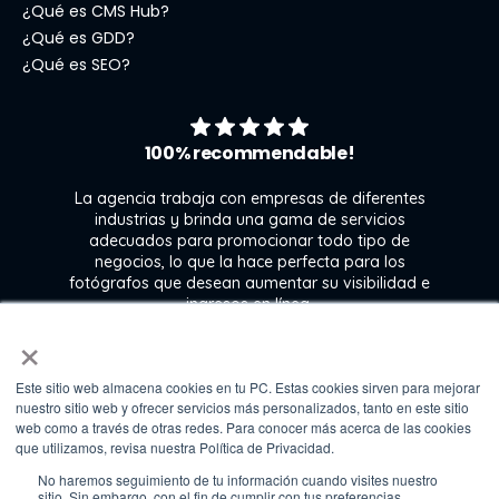
¿Qué es CMS Hub?
¿Qué es GDD?
¿Qué es SEO?
100% recommendable!
La agencia trabaja con empresas de diferentes
industrias y brinda una gama de servicios
adecuados para promocionar todo tipo de
negocios, lo que la hace perfecta para los
s
fotógrafos que desean aumentar su visibilidad e
j
ingresos en línea.
×
Este sitio web almacena cookies en tu PC. Estas cookies sirven para mejorar
Kate Gross
nuestro sitio web y ofrecer servicios más personalizados, tanto en este sitio
Marketing & graphic design assistant at
web como a través de otras redes. Para conocer más acerca de las cookies
Fixthephoto
que utilizamos, revisa nuestra Política de Privacidad.
No haremos seguimiento de tu información cuando visites nuestro
sitio. Sin embargo, con el fin de cumplir con tus preferencias,