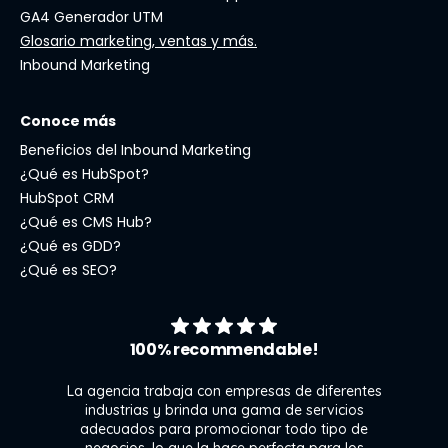
GA4 Generador UTM
Glosario marketing, ventas y más.
Inbound Marketing
Conoce más
Beneficios del Inbound Marketing
¿Qué es HubSpot?
HubSpot CRM
¿Qué es CMS Hub?
¿Qué es GDD?
¿Qué es SEO?
100% recommendable!
La agencia trabaja con empresas de diferentes
industrias y brinda una gama de servicios
adecuados para promocionar todo tipo de
negocios, lo que la hace perfecta para los
s