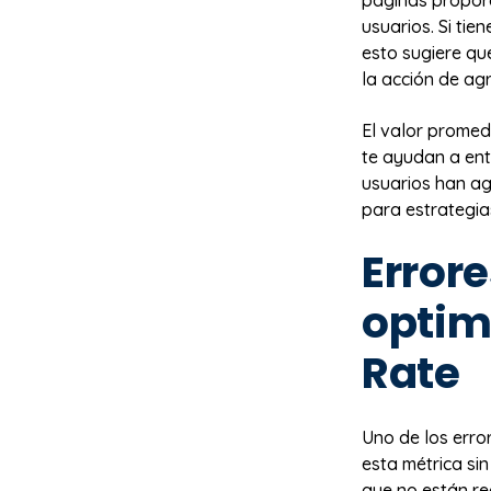
páginas proporc
usuarios. Si ti
esto sugiere qu
la acción de agr
El valor promed
te ayudan a en
usuarios han ag
para estrategi
Error
optim
Rate
Uno de los erro
esta métrica sin
que no están re