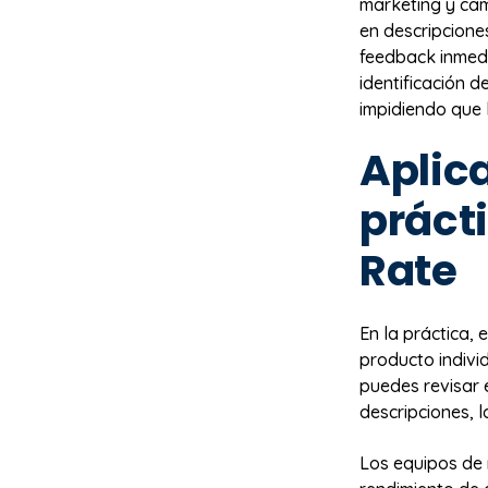
marketing y ca
en descripcione
feedback inmedi
identificación 
impidiendo que 
Aplic
práct
Rate
En la práctica, 
producto indivi
puedes revisar 
descripciones, l
Los equipos de 