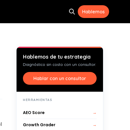
Hablemos
Open search
ramientas
menu for Recursos
Hablemos de tu estrategia
Diagnóstico sin costo con un consultor.
Hablar con un consultor
HERRAMIENTAS
AEO Score
→
l
Growth Grader
→