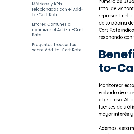
número de usuar
Métricas y KPIs
total de visitan
relacionados con el Add-
to-Cart Rate
representa el p
de tu página de
Errores Comunes al
optimizar el Add-to-Cart
Cart Rate indic
Rate
resonando con t
Preguntas frecuentes
Benef
sobre Add-to-Cart Rate
to-Ca
Monitorear esta
embudo de conv
el proceso. Al 
fuentes de tráf
mayor interés y
Además, esta mé