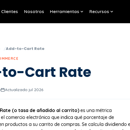
Clientes
Nosotros
Herramientas
Recursos
w submenu for Servicios
Show submenu for Her
Show sub
o
Add-to-Cart Rate
COMMERCE
to-Cart Rate
a
Actualizado jul 2026
Rate (o tasa de añadido al carrito)
es una métrica
el comercio electrónico que indica qué porcentaje de
en productos a su carrito de compras. Se calcula dividiendo e