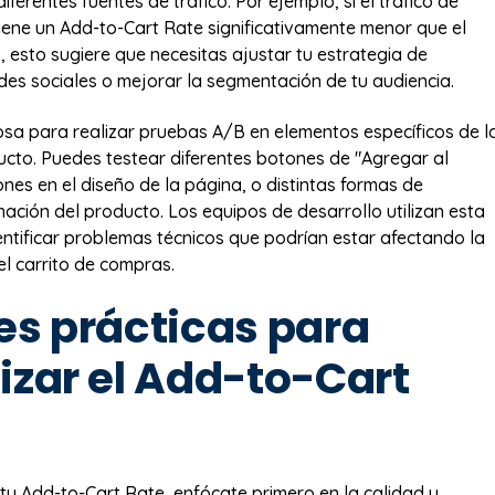
iferentes fuentes de tráfico. Por ejemplo, si el tráfico de
tiene un Add-to-Cart Rate significativamente menor que el
, esto sugiere que necesitas ajustar tu estrategia de
des sociales o mejorar la segmentación de tu audiencia.
osa para realizar pruebas A/B en elementos específicos de l
cto. Puedes testear diferentes botones de "Agregar al
iones en el diseño de la página, o distintas formas de
mación del producto. Los equipos de desarrollo utilizan esta
entificar problemas técnicos que podrían estar afectando la
el carrito de compras.
es prácticas para
izar el Add-to-Cart
tu Add-to-Cart Rate, enfócate primero en la calidad y