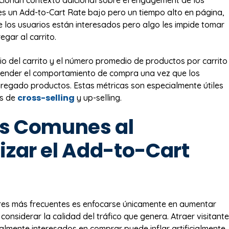
ionan contexto adicional sobre el engagement de los
enes un Add-to-Cart Rate bajo pero un tiempo alto en página,
e los usuarios están interesados pero algo les impide tomar
egar al carrito.
io del carrito y el número promedio de productos por carrito
tender el comportamiento de compra una vez que los
regado productos. Estas métricas son especialmente útiles
cross-selling
as de
y up-selling.
es Comunes al
izar el Add-to-Cart
res más frecuentes es enfocarse únicamente en aumentar
 considerar la calidad del tráfico que genera. Atraer visitant
almente interesados en comprar puede inflar artificialmente