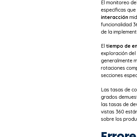
El monitoreo de
específicas que
interacción
mid
funcionalidad 3
de la implement
El
tiempo de 
exploración del
generalmente mu
rotaciones comp
secciones especí
Las tasas de co
grados demuestr
las tasas de dev
vistas 360 está
sobre los produ
Error