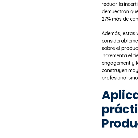
reducir la ince
demuestran que
27% más de conv
Además, estas v
considerablemen
sobre el produc
incrementa el t
engagement y la
construyen mayo
profesionalismo
Aplic
práct
Produ