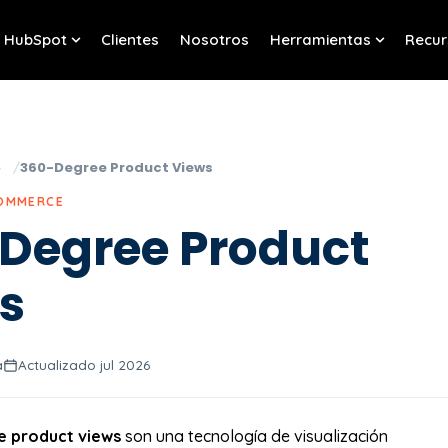
HubSpot
Clientes
Nosotros
Herramientas
Recur
w submenu for Servicios
Show submenu for HubSpot
Show sub
o
360-Degree Product Views
COMMERCE
Degree Product
s
a
Actualizado jul 2026
 product views
son una tecnología de visualización