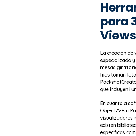
Herra
para 
View
La creación de 
especializado y
mesas girator
fijas toman fot
PackshotCreato
que incluyen il
En cuanto a so
Object2VR y Pa
visualizadores 
existen bibliot
específicas como