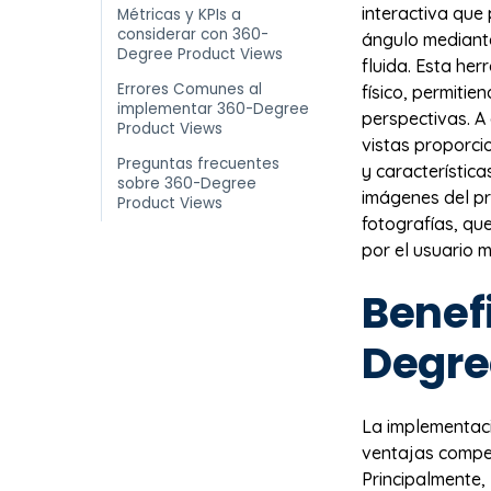
interactiva que
Métricas y KPIs a
considerar con 360-
ángulo mediant
Degree Product Views
fluida. Esta her
Errores Comunes al
físico, permitie
implementar 360-Degree
perspectivas. A 
Product Views
vistas proporci
Preguntas frecuentes
y característic
sobre 360-Degree
imágenes del pr
Product Views
fotografías, qu
por el usuario 
Benef
Degre
La implementaci
ventajas compet
Principalmente,