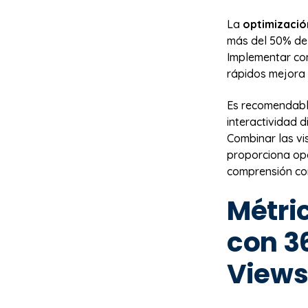
La
optimizació
más del 50% del
Implementar con
rápidos mejora s
Es recomendable
interactividad d
Combinar las vi
proporciona opc
comprensión co
Métric
con 3
View