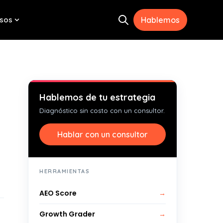
sos
Hablemos
Open search
menu for Herramientas
Show submenu for Recursos
Hablemos de tu estrategia
Diagnóstico sin costo con un consultor.
Hablar con un consultor
HERRAMIENTAS
AEO Score
→
Growth Grader
→