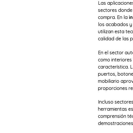
Las aplicacione
sectores donde l
compra. En la
i
los acabados y 
utilizan esta te
calidad de las p
En el sector au
como interiores
característica.
puertos, botones
mobiliario apro
proporciones re
Incluso sectore
herramientas es
comprensión téc
demostraciones 