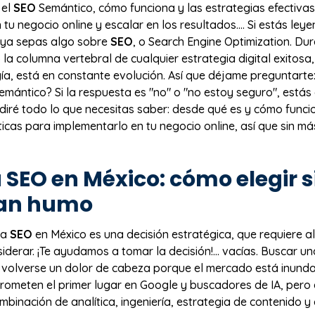
 el
SEO
Semántico, cómo funciona y las estrategias efectiva
tu negocio online y escalar en los resultados.… Si estás leye
 ya sepas algo sobre
SEO
, o Search Engine Optimization. Du
 la columna vertebral de cualquier estrategia digital exitosa
ía, está en constante evolución. Así que déjame preguntarte
emántico? Si la respuesta es "no" o "no estoy seguro", estás 
e diré todo lo que necesitas saber: desde qué es y cómo funci
ticas para implementarlo en tu negocio online, así que sin 
a
SEO
en México: cómo elegir s
dan humo
ia
SEO
en México es una decisión estratégica, que requiere 
iderar. ¡Te ayudamos a tomar la decisión!… vacías. Buscar u
 volverse un dolor de cabeza porque el mercado está inund
rometen el primer lugar en Google y buscadores de IA, pero 
mbinación de analítica, ingeniería, estrategia de contenido 