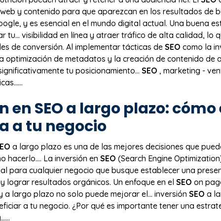
io web y contenido para que aparezcan en los resultados de
gle, y es esencial en el mundo digital actual. Una buena es
tu… visibilidad en línea y atraer tráfico de alta calidad, lo 
s de conversión. Al implementar tácticas de
SEO
como la in
la optimización de metadatos y la creación de contenido de a
ignificativamente tu posicionamiento…
SEO
, marketing - ve
cas…...
ón en
SEO
a largo plazo: cómo 
a a tu negocio
EO
a largo plazo es una de las mejores decisiones que pued
 hacerlo.… La inversión en
SEO
(Search Engine Optimization
ial para cualquier negocio que busque establecer una presen
 y lograr resultados orgánicos. Un enfoque en el
SEO
on page
y a largo plazo no solo puede mejorar el… inversión
SEO
a la
iciar a tu negocio. ¿Por qué es importante tener una estra
...