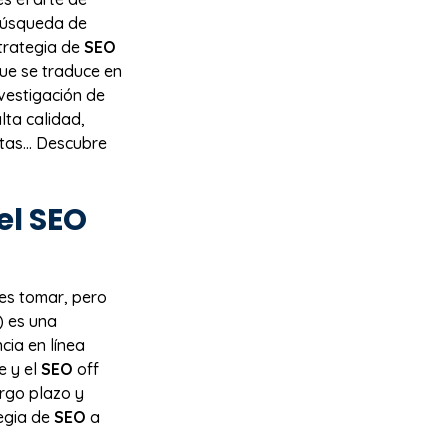
 búsqueda de
trategia de
SEO
que se traduce en
vestigación de
lta calidad,
ntas… Descubre
el
SEO
es tomar, pero
) es una
cia en línea
 y el
SEO
off
rgo plazo y
tegia de
SEO
a