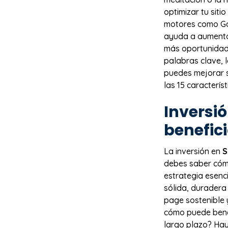
optimizar tu sit
motores como Goo
ayuda a aumentar 
más oportunidade
palabras clave, 
puedes mejorar s
las 15 característi
Inversi
benefici
La inversión en
S
debes saber cómo
estrategia esenc
sólida, duradera
page sostenible 
cómo puede benef
largo plazo? Hay…