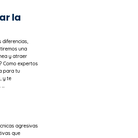
ar la
 diferencias,
utiremos una
nea y atraer
? Como expertos
a para tu
, y te
...
cnicas agresivas
tivas que