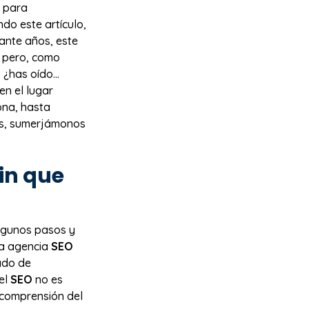
s para
ndo este artículo,
rante años, este
, pero, como
: ¿has oído…
en el lugar
ona, hasta
más, sumerjámonos
in que
algunos pasos y
na agencia
SEO
ado de
el
SEO
no es
y comprensión del