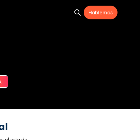
Hablemos
Open search
s
al
s el arte de