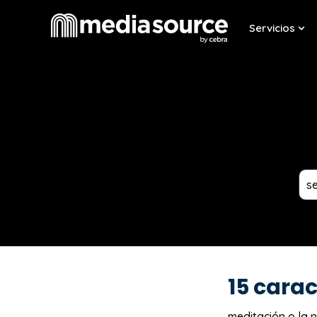
Servicios
Sho
15 carac
meditación o la n