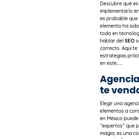
Descubre qué es
implementarlo en 
es probable que
elemento ha sido
todo en tecnolog
hablar del
SEO
s
correcto. Aquí t
estrategias prác
en este…...
Agenci
te ven
Elegir una agenc
elementos a cons
en México puede
“expertos” que p
magia; es una co