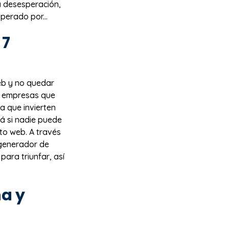
a desesperación,
perado por...
 7
web y no quedar
s empresas que
a que invierten
rá si nadie puede
nto web. A través
 generador de
para triunfar, así
a y