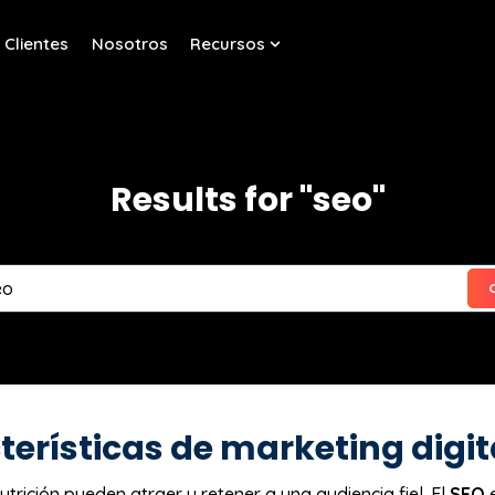
Clientes
Nosotros
Recursos
w submenu for Servicios
Show submenu for Recurso
Results for "seo"
terísticas de marketing digit
utrición pueden atraer y retener a una audiencia fiel. El
SEO
e