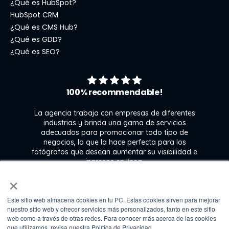
¿Qué es HubSpot?
HubSpot CRM
¿Qué es CMS Hub?
¿Qué es GDD?
¿Qué es SEO?
100% recommendable!
La agencia trabaja con empresas de diferentes
industrias y brinda una gama de servicios
adecuados para promocionar todo tipo de
negocios, lo que la hace perfecta para los
s
fotógrafos que desean aumentar su visibilidad e
j
ingresos en línea.
×
Este sitio web almacena cookies en tu PC. Estas cookies sirven para mejorar
Kate Gross
nuestro sitio web y ofrecer servicios más personalizados, tanto en este sitio
Marketing & graphic design assistant at
web como a través de otras redes. Para conocer más acerca de las cookies
Fixthephoto
que utilizamos, revisa nuestra Política de Privacidad.